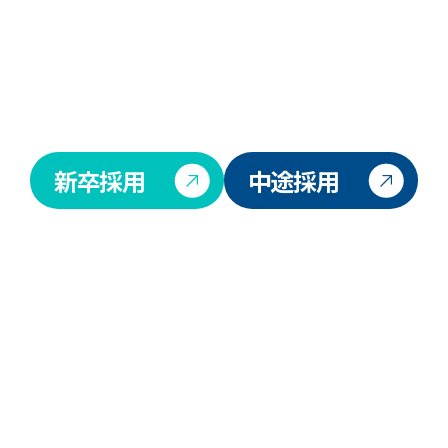
新卒採用
中途採用
株式会社保険見直し本舗グループ
〒160-0022
東京都新宿区新宿五丁目17番18号H＆Iビル