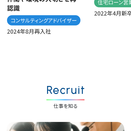
住宅ローン営業
識
2022年4月新卒
ンサルティングアドバイザー
24年8月再入社
Recruit
仕事を知る