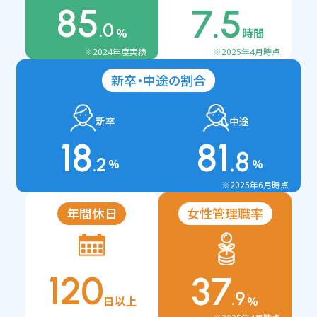
85
7
.5
.0
%
時間
※2024年度実績
※2025年4月時点
新卒・中途の割合
新卒
中途
18
81
.8
.2
%
%
※2025年6月時点
年間休日
女性管理職率
120
37
.9
日以上
%