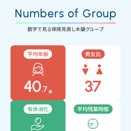
Numbers of Group
数字で見る保険見直し本舗グループ
平均年齢
男女比
3
7
40
:
.7
歳
有休消化
平均残業時間