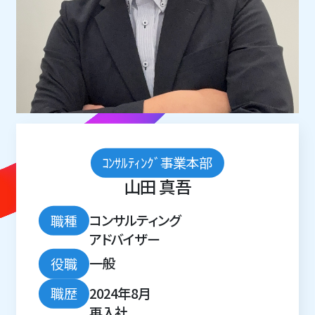
ｺﾝｻﾙﾃｨﾝｸﾞ事業本部
山田 真吾
コンサルティング
職種
アドバイザー
一般
役職
2024年8月
職歴
再入社