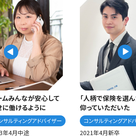
みんなが安心して
「人柄で保険を選んだ」
働けるように
仰っていただいた
ティングアドバイザー
コンサルティングアドバイザ
4月中途
2021年4月新卒