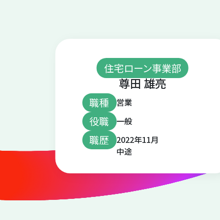
住宅ローン事業部
尊田 雄亮
職種
営業
役職
一般
職歴
2022年11月
中途