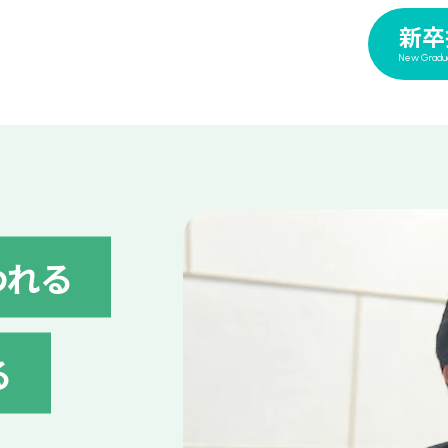
新卒
New Gradu
われる
る