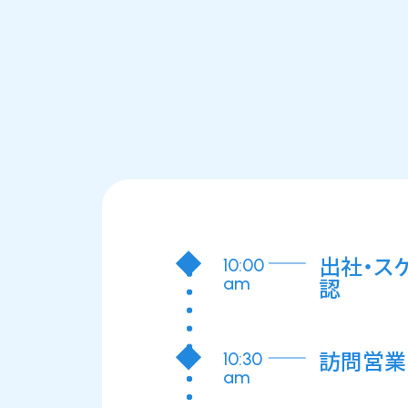
出社・ス
10:00
認
am
訪問営業
10:30
am